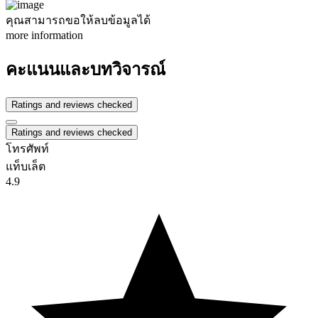
คุณสามารถขอให้ลบข้อมูลได้
more information
คะแนนและบทวิจารณ์
Ratings and reviews checked
Ratings and reviews checked
โทรศัพท์
แท็บเล็ต
4.9