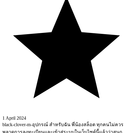
1 April 2024
black-clover-m-อุปกรณ์ สำหรับฉัน พี่น้องสล็อต ทุกคนไม่ควร
พลาดการลงทะเบียนและเข้าสู่ระบบในเว็บไซต์นี้แล้วว่าสนุก