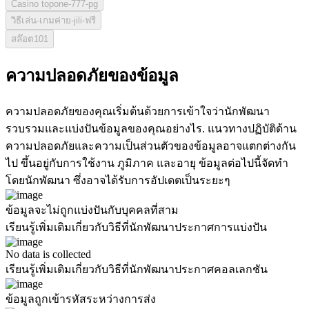
Casino topone-777-pg
วิธีเล่น-เกมค่าย-jili-ฟรี
สล๊อต101
ความปลอดภัยของข้อมูล
ความปลอดภัยของคุณเริ่มต้นด้วยการเข้าใจว่านักพัฒนา
รวบรวมและแบ่งปันข้อมูลของคุณอย่างไร.
แนวทางปฏิบัติด้าน
ความปลอดภัยและความเป็นส่วนตัวของข้อมูลอาจแตกต่างกัน
ไป ขึ้นอยู่กับการใช้งาน ภูมิภาค และอายุ
ข้อมูลต่อไปนี้จัดทำ
โดยนักพัฒนา ซึ่งอาจได้รับการอัปเดตเป็นระยะๆ
ข้อมูลจะไม่ถูกแบ่งปันกับบุคคลที่สาม
เรียนรู้เพิ่มเติมเกี่ยวกับวิธีที่นักพัฒนาประกาศการแบ่งปัน
No data is collected
เรียนรู้เพิ่มเติมเกี่ยวกับวิธีที่นักพัฒนาประกาศคอลเลกชัน
ข้อมูลถูกเข้ารหัสระหว่างการส่ง