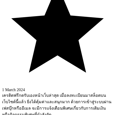
1 March 2024
เครดิตฟรีกดรับเองหน้าเว็บล่าสุด เมื่อลงทะเบียนมาสล็อตบน
เว็บไซต์นี้แล้ว ยิ่งได้คุ้มค่าและสนุกมาก ด้วยการเข้าสู่ระบบผ่าน
เฟสบุ๊กหรืออีเมล จะมีการแจ้งเตือนพิเศษเกี่ยวกับการเติมเงิน
หรือกิจกรรมพิเศษที่กำลังจัด