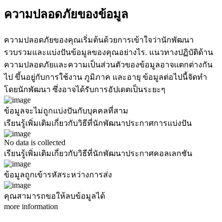
ความปลอดภัยของข้อมูล
ความปลอดภัยของคุณเริ่มต้นด้วยการเข้าใจว่านักพัฒนา
รวบรวมและแบ่งปันข้อมูลของคุณอย่างไร.
แนวทางปฏิบัติด้าน
ความปลอดภัยและความเป็นส่วนตัวของข้อมูลอาจแตกต่างกัน
ไป ขึ้นอยู่กับการใช้งาน ภูมิภาค และอายุ
ข้อมูลต่อไปนี้จัดทำ
โดยนักพัฒนา ซึ่งอาจได้รับการอัปเดตเป็นระยะๆ
ข้อมูลจะไม่ถูกแบ่งปันกับบุคคลที่สาม
เรียนรู้เพิ่มเติมเกี่ยวกับวิธีที่นักพัฒนาประกาศการแบ่งปัน
No data is collected
เรียนรู้เพิ่มเติมเกี่ยวกับวิธีที่นักพัฒนาประกาศคอลเลกชัน
ข้อมูลถูกเข้ารหัสระหว่างการส่ง
คุณสามารถขอให้ลบข้อมูลได้
more information