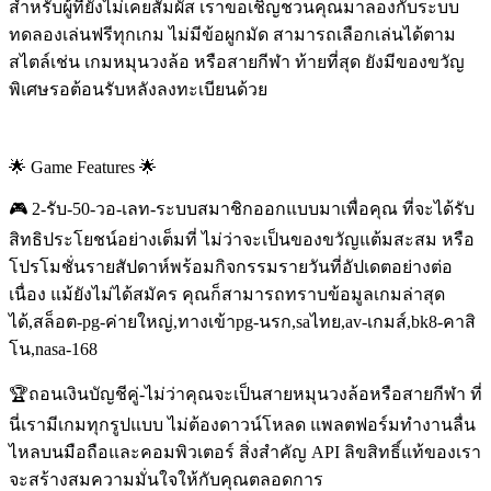
สำหรับผู้ที่ยังไม่เคยสัมผัส เราขอเชิญชวนคุณมาลองกับระบบ
ทดลองเล่นฟรีทุกเกม ไม่มีข้อผูกมัด สามารถเลือกเล่นได้ตาม
สไตล์เช่น เกมหมุนวงล้อ หรือสายกีฬา ท้ายที่สุด ยังมีของขวัญ
พิเศษรอต้อนรับหลังลงทะเบียนด้วย
🌟 Game Features 🌟
🎮 2-รับ-50-วอ-เลท-ระบบสมาชิกออกแบบมาเพื่อคุณ ที่จะได้รับ
สิทธิประโยชน์อย่างเต็มที่ ไม่ว่าจะเป็นของขวัญแต้มสะสม หรือ
โปรโมชั่นรายสัปดาห์พร้อมกิจกรรมรายวันที่อัปเดตอย่างต่อ
เนื่อง แม้ยังไม่ได้สมัคร คุณก็สามารถทราบข้อมูลเกมล่าสุด
ได้,สล็อต-pg-ค่ายใหญ่,ทางเข้าpg-นรก,saไทย,av-เกมส์,bk8-คาสิ
โน,nasa-168
🏆ถอนเงินบัญชีคู่-ไม่ว่าคุณจะเป็นสายหมุนวงล้อหรือสายกีฬา ที่
นี่เรามีเกมทุกรูปแบบ ไม่ต้องดาวน์โหลด แพลตฟอร์มทำงานลื่น
ไหลบนมือถือและคอมพิวเตอร์ สิ่งสำคัญ API ลิขสิทธิ์แท้ของเรา
จะสร้างสมความมั่นใจให้กับคุณตลอดการ