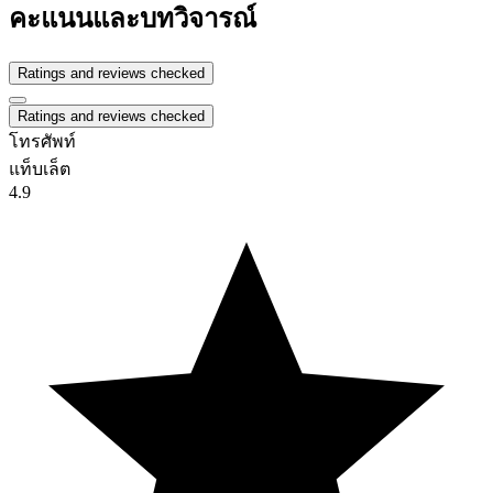
คะแนนและบทวิจารณ์
Ratings and reviews checked
Ratings and reviews checked
โทรศัพท์
แท็บเล็ต
4.9