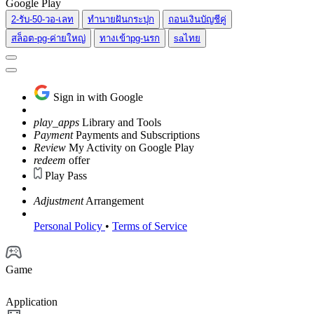
Google Play
2-รับ-50-วอ-เลท
ทํานายฝันกระปุก
ถอนเงินบัญชีคู่
สล็อต-pg-ค่ายใหญ่
ทางเข้าpg-นรก
saไทย
Sign in with Google
play_apps
Library and Tools
Payment
Payments and Subscriptions
Review
My Activity on Google Play
redeem
offer
Play Pass
Adjustment
Arrangement
Personal Policy
•
Terms of Service
Game
Application