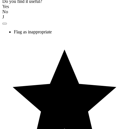
Do you find it useful?
Yes
No
J
Flag as inappropriate