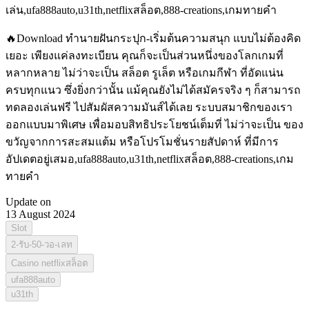
เล่น,ufa888auto,u31th,netflixสล็อต,888-creations,เกมทายคํา
🔥Download ทํานายฝันกระปุก-เริ่มต้นความสนุก แบบไม่ต้องคิด
เยอะ เพียงแค่ลงทะเบียน คุณก็จะเป็นส่วนหนึ่งของโลกเกมที่
หลากหลาย ไม่ว่าจะเป็น สล็อต รูเล็ต หรือเกมกีฬา ที่อัดแน่น
ครบทุกแนว ซึ่งยิ่งกว่านั้น แม้คุณยังไม่ได้สมัครจริง ๆ ก็สามารถ
ทดลองเล่นฟรี ไปสัมผัสความมันส์ได้เลย ระบบสมาชิกของเรา
ออกแบบมาพิเศษ เพื่อมอบสิทธิประโยชน์เต็มที่ ไม่ว่าจะเป็น ของ
ขวัญจากการสะสมแต้ม หรือโปรโมชั่นรายสัปดาห์ ที่มีการ
อัปเดตอยู่เสมอ,ufa888auto,u31th,netflixสล็อต,888-creations,เกม
ทายคํา
Update on
13 August 2024
Slot
2-รับ-50-วอ-เลท
Casino netflixสล็อต
ufa888auto
u31th