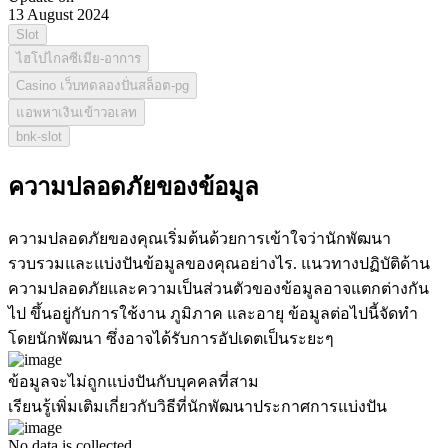
13 August 2024
Slot
ไฮโปไกลซีเมีย-อาการ
Casino เว็บทดลองปั่นสล็อต-pg
แอพหาเงินเข้าวอเลท
bnk-slot
ความปลอดภัยของข้อมูล
ความปลอดภัยของคุณเริ่มต้นด้วยการเข้าใจว่านักพัฒนา
รวบรวมและแบ่งปันข้อมูลของคุณอย่างไร.
แนวทางปฏิบัติด้าน
ความปลอดภัยและความเป็นส่วนตัวของข้อมูลอาจแตกต่างกัน
ไป ขึ้นอยู่กับการใช้งาน ภูมิภาค และอายุ
ข้อมูลต่อไปนี้จัดทำ
โดยนักพัฒนา ซึ่งอาจได้รับการอัปเดตเป็นระยะๆ
ข้อมูลจะไม่ถูกแบ่งปันกับบุคคลที่สาม
เรียนรู้เพิ่มเติมเกี่ยวกับวิธีที่นักพัฒนาประกาศการแบ่งปัน
No data is collected