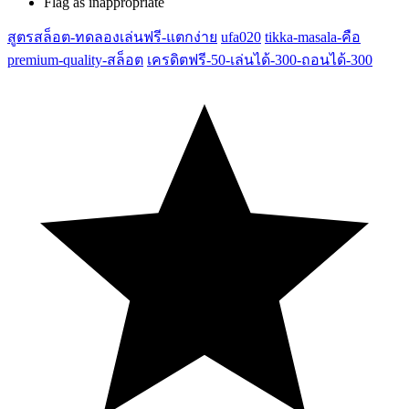
Flag as inappropriate
สูตรสล็อต-ทดลองเล่นฟรี-แตกง่าย
ufa020
tikka-masala-คือ
premium-quality-สล็อต
เครดิตฟรี-50-เล่นได้-300-ถอนได้-300