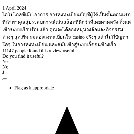
1 April 2024
ไฮโปไกลซีเมีย-อาการ การลงทะเบียนบัญชีผู้ใช้เป็นขั้นตอนแรก
ที่นำพาคุณสู่ประสบการณ์เล่นสล็อตที่ดีกว่าที่เคยคาดหวัง ตั้งแต่
เข้าระบบเรียบร้อยแล้ว คุณจะได้ลองหมุนวงล้อและกิจกรรม
ต่างๆ สุดเพิ่ม ผมลองลงทะเบียนใน casino จริงๆ แล้วไม่มีปัญหา
ใดๆ ในการลงทะเบียน และสมัยเข้าสู่ระบบก็ค่อนข้างเร็ว
11147 people found this review useful
Do you find it useful?
Yes
No
J
Flag as inappropriate