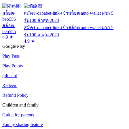
สล็อต-
สมัคร-dababet-link-เข้าสล็อต auto wallet ฝาก 5
beo555
รับ100 ล่าสุด 2023
สล็อต-
สมัคร-dababet-link-เข้าสล็อต auto wallet ฝาก 5
beo555
รับ100 ล่าสุด 2023
4.9 ★
4.9 ★
Google Play
Play Pass
Play Points
gift card
Redeem
Refund Policy
Children and family
Guide for parents
Family sharing feature