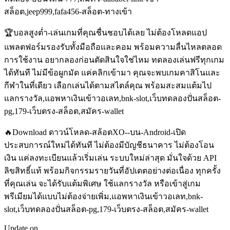
สล็อต,jeep999,fafa456-สล็อต-ทางเข้า
🏆บอลสูงต่ำ-เล่นเกมที่คุณชื่นชอบได้เลย ไม่ต้องโหลดแอป
แพลตฟอร์มรองรับทั้งมือถือและคอม พร้อมความลื่นไหลตลอด
การใช้งาน อยากลองก่อนตัดสินใจใช่ไหม ทดลองเล่นฟรีทุกเกม
ได้ทันที ไม่มีข้อผูกมัด แค่คลิกเข้ามา คุณจะพบเกมคาสิโนและ
กีฬาในที่เดียว เลือกเล่นได้ตามสไตล์คุณ พร้อมสะสมแต้มไป
แลกรางวัล,แอพหาเงินเข้าวอเลท,bnk-slot,เว็บทดลองปั่นสล็อต-
pg,179-เว็บตรง-สล็อต,สมัคร-wallet
🔥Download ดาวน์โหลด-สล้อตXO--บน-Android-เปิด
ประสบการณ์ใหม่ได้ทันที ไม่ต้องมีบัญชีธนาคาร ไม่ต้องโอน
เงิน แค่ลงทะเบียนแล้วเริ่มเล่น ระบบใหม่ล่าสุด มั่นใจด้วย API
ลิขสิทธิ์แท้ พร้อมกิจกรรมรายวันที่อัปเดตอย่างต่อเนื่อง ทุกครั้ง
ที่คุณเล่น จะได้รับแต้มพิเศษ ใช้แลกรางวัล หรือเข้าสู่เกม
พรีเมียมได้แบบไม่ต้องจ่ายเพิ่ม,แอพหาเงินเข้าวอเลท,bnk-
slot,เว็บทดลองปั่นสล็อต-pg,179-เว็บตรง-สล็อต,สมัคร-wallet
Update on