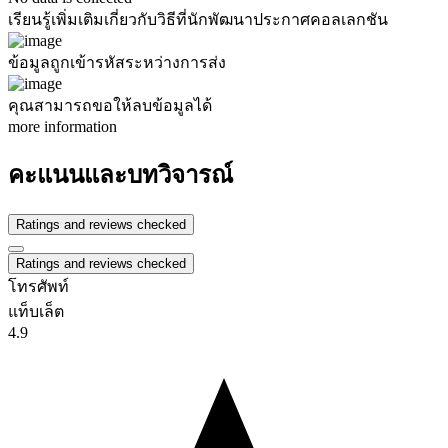
เรียนรู้เพิ่มเติมเกี่ยวกับวิธีที่นักพัฒนาประกาศคอลเลกชัน
ข้อมูลถูกเข้ารหัสระหว่างการส่ง
คุณสามารถขอให้ลบข้อมูลได้
more information
คะแนนและบทวิจารณ์
Ratings and reviews checked
Ratings and reviews checked
โทรศัพท์
แท็บเล็ต
4.9