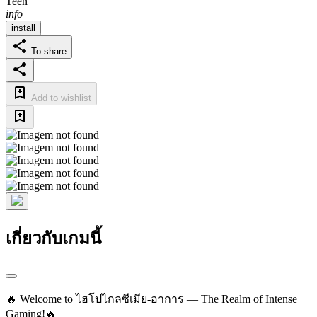
Teen
info
install
To share
Add to wishlist
เกี่ยวกับเกมนี้
🔥 Welcome to ไฮโปไกลซีเมีย-อาการ — The Realm of Intense
Gaming!🔥