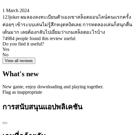
1 March 2024
123joker ผมลองลงทะเบียนตัวเองเขาสล็อตออนไลน์คนแรกครั้ง
ค่อยๆ เข้าระบบเล่นไม่รู้สึกหงุดหงิดเลย การทดลองเล่นก็สนุกตื่น
เต้นมาก เลยต้องกลับไปเยี่ยมว่าเกมสล็อตอะไรบ้าง
74984 people found this review useful
Do you find it useful?
Yes
No
View all reviews
What's new
New game, enjoy downloading and playing together.
Flag as inappropriate
การสนับสนุนแอปพลิเคชัน