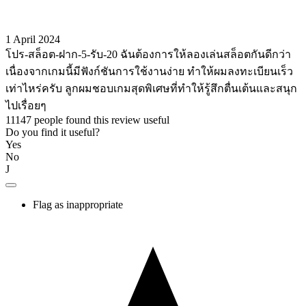
1 April 2024
โปร-สล็อต-ฝาก-5-รับ-20 ฉันต้องการให้ลองเล่นสล็อตกันดีกว่า
เนื่องจากเกมนี้มีฟังก์ชันการใช้งานง่าย ทำให้ผมลงทะเบียนเร็ว
เท่าไหร่ครับ ลูกผมชอบเกมสุดพิเศษที่ทำให้รู้สึกตื่นเต้นและสนุก
ไปเรื่อยๆ
11147 people found this review useful
Do you find it useful?
Yes
No
J
Flag as inappropriate