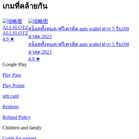
เกมที่คล้ายกัน
ALLSLOTZ
สล็อตทั้งหมด-ฟรีเครดิต auto wallet ฝาก 5 รับ100
ALLSLOTZ
ล่าสุด 2023
4.9 ★
สล็อตทั้งหมด-ฟรีเครดิต auto wallet ฝาก 5 รับ100
ล่าสุด 2023
4.9 ★
Google Play
Play Pass
Play Points
gift card
Redeem
Refund Policy
Children and family
Guide for parents