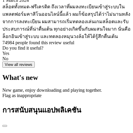
1 March 2024
สล็อตทั้งหมด-ฟรีเครดิต ถึงเวลาที่ผมลงทะเบียนเข้าสู่ระบบใน
แพลตฟอร์มคาสิโนออนไลน์นี้แล้ว ผมก็ข้อสรุปได้ว่าไม่นานหลัง
จากการลงทะเบียน ผมสามารถเริ่มทดลองเล่นเกมสล็อตและรับ
ประสบการณ์ที่น่าตื่นเต้น ทุกอย่างเกิดขึ้นกับผมสนใจมาก นั่นคือ
ล็อกอินเข้าสู่ระบบ และทดลองหมุนวงล้อให้ได้รู้สึกตื่นเต้น
74984 people found this review useful
Do you find it useful?
Yes
No
View all reviews
What's new
New game, enjoy downloading and playing together.
Flag as inappropriate
การสนับสนุนแอปพลิเคชัน