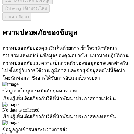
Casino เครื่องหมายเช็คถูก
เว็บ-wang-ได้เงินจริงไหม
เกมทายปัญหา
ความปลอดภัยของข้อมูล
ความปลอดภัยของคุณเริ่มต้นด้วยการเข้าใจว่านักพัฒนา
รวบรวมและแบ่งปันข้อมูลของคุณอย่างไร.
แนวทางปฏิบัติด้าน
ความปลอดภัยและความเป็นส่วนตัวของข้อมูลอาจแตกต่างกัน
ไป ขึ้นอยู่กับการใช้งาน ภูมิภาค และอายุ
ข้อมูลต่อไปนี้จัดทำ
โดยนักพัฒนา ซึ่งอาจได้รับการอัปเดตเป็นระยะๆ
ข้อมูลจะไม่ถูกแบ่งปันกับบุคคลที่สาม
เรียนรู้เพิ่มเติมเกี่ยวกับวิธีที่นักพัฒนาประกาศการแบ่งปัน
No data is collected
เรียนรู้เพิ่มเติมเกี่ยวกับวิธีที่นักพัฒนาประกาศคอลเลกชัน
ข้อมูลถูกเข้ารหัสระหว่างการส่ง