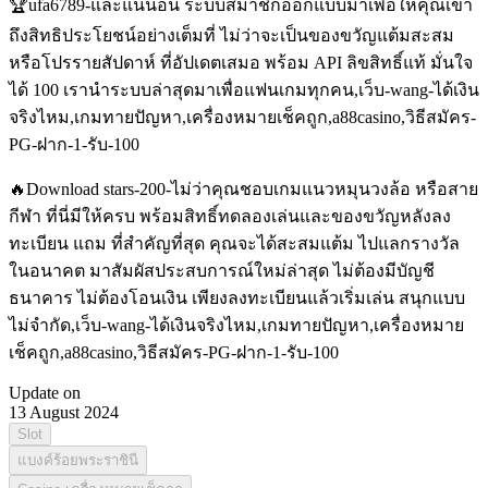
🏆ufa6789-และแน่นอน ระบบสมาชิกออกแบบมาเพื่อให้คุณเข้า
ถึงสิทธิประโยชน์อย่างเต็มที่ ไม่ว่าจะเป็นของขวัญแต้มสะสม
หรือโปรรายสัปดาห์ ที่อัปเดตเสมอ พร้อม API ลิขสิทธิ์แท้ มั่นใจ
ได้ 100 เรานำระบบล่าสุดมาเพื่อแฟนเกมทุกคน,เว็บ-wang-ได้เงิน
จริงไหม,เกมทายปัญหา,เครื่องหมายเช็คถูก,a88casino,วิธีสมัคร-
PG-ฝาก-1-รับ-100
🔥Download stars-200-ไม่ว่าคุณชอบเกมแนวหมุนวงล้อ หรือสาย
กีฬา ที่นี่มีให้ครบ พร้อมสิทธิ์ทดลองเล่นและของขวัญหลังลง
ทะเบียน แถม ที่สำคัญที่สุด คุณจะได้สะสมแต้ม ไปแลกรางวัล
ในอนาคต มาสัมผัสประสบการณ์ใหม่ล่าสุด ไม่ต้องมีบัญชี
ธนาคาร ไม่ต้องโอนเงิน เพียงลงทะเบียนแล้วเริ่มเล่น สนุกแบบ
ไม่จำกัด,เว็บ-wang-ได้เงินจริงไหม,เกมทายปัญหา,เครื่องหมาย
เช็คถูก,a88casino,วิธีสมัคร-PG-ฝาก-1-รับ-100
Update on
13 August 2024
Slot
แบงค์ร้อยพระราชินี