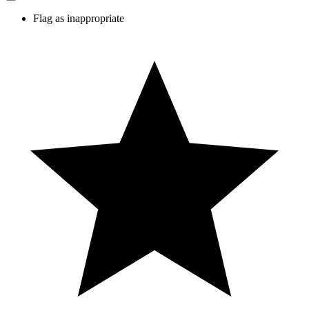
Flag as inappropriate