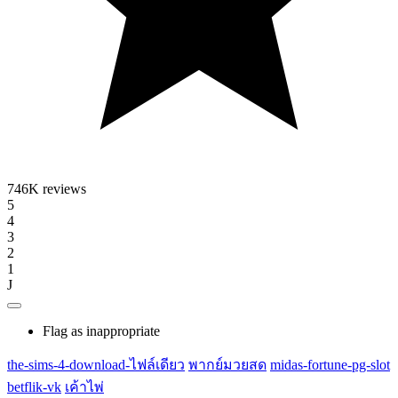
746K reviews
5
4
3
2
1
J
Flag as inappropriate
the-sims-4-download-ไฟล์เดียว
พากย์มวยสด
midas-fortune-pg-slot
betflik-vk
เค้าไพ่