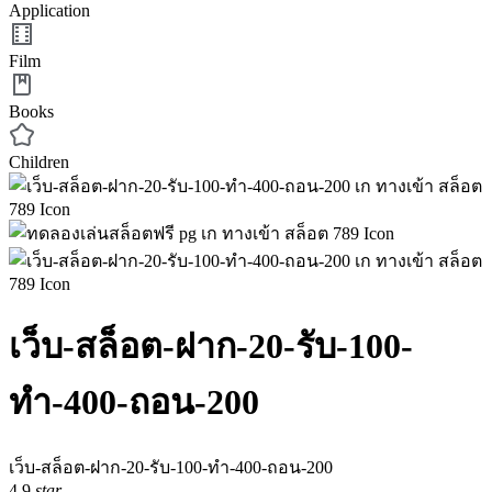
Application
Film
Books
Children
เว็บ-สล็อต-ฝาก-20-รับ-100-
ทํา-400-ถอน-200
เว็บ-สล็อต-ฝาก-20-รับ-100-ทํา-400-ถอน-200
4.9
star