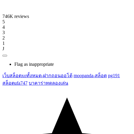
746K reviews
5
4
3
2
1
J
Flag as inappropriate
เว็บสล็อตxoทั้งหมด-ฝากถอนออโต้
moopanda-สล็อต
pg191
สล็อตufa747
บาคาร่าทดลองเล่น