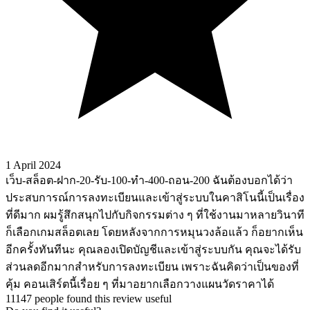
1 April 2024
เว็บ-สล็อต-ฝาก-20-รับ-100-ทํา-400-ถอน-200 ฉันต้องบอกได้ว่า
ประสบการณ์การลงทะเบียนและเข้าสู่ระบบในคาสิโนนี้เป็นเรื่อง
ที่ดีมาก ผมรู้สึกสนุกไปกับกิจกรรมต่าง ๆ ที่ใช้งานมาหลายวินาที
ก็เลือกเกมสล็อตเลย โดยหลังจากการหมุนวงล้อแล้ว ก็อยากเห็น
อีกครั้งทันทีนะ คุณลองเปิดบัญชีและเข้าสู่ระบบกัน คุณจะได้รับ
ส่วนลดอีกมากสำหรับการลงทะเบียน เพราะฉันคิดว่าเป็นของที่
คุ้ม คอนเสิร์ตนี้เรื่อย ๆ ที่มาอยากเลือกวางแผนวัดราคาได้
11147 people found this review useful