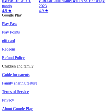
แทงทบ-บาคาร่า-
ควย-เด็ก auto wallet ฝาก 5 รับ100 ล่าสุด
pantip
2023
4.9 ★
4.9 ★
Google Play
Play Pass
Play Points
gift card
Redeem
Refund Policy
Children and family
Guide for parents
Family sharing feature
Terms of Service
Privacy
About Google Play