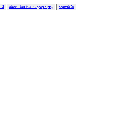
แท้
สล็อต-เติมเงินผ่าน-google-play
scgคาสิโน