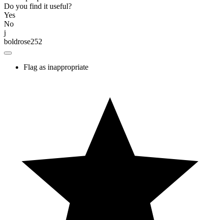
Do you find it useful?
Yes
No
j
boldrose252
Flag as inappropriate