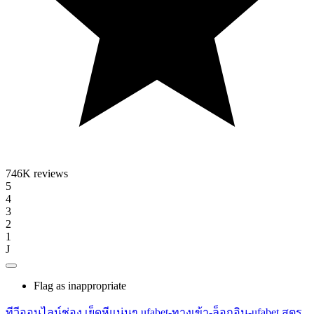
746K reviews
5
4
3
2
1
J
Flag as inappropriate
ทีวีออนไลน์ช่อง
เย็ดหีแน่นๆ
ufabet-ทางเข้า-ล็อกอิน-ufabet
สูตร