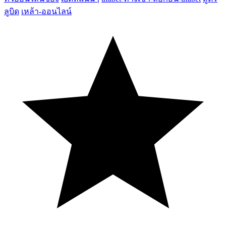
ลูบิด
เหล้า-ออนไลน์