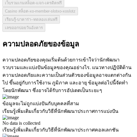
เว็บรวมเกมสล็อต-แจก-เครดิตฟรี
Casino สล็อต-xo-member-slotxo-xoslotz
เรียนรู้-บาคาร่า--ทดลองเล่นฟรี
เลขออกบ่อยวันอังคาร
ความปลอดภัยของข้อมูล
ความปลอดภัยของคุณเริ่มต้นด้วยการเข้าใจว่านักพัฒนา
รวบรวมและแบ่งปันข้อมูลของคุณอย่างไร.
แนวทางปฏิบัติด้าน
ความปลอดภัยและความเป็นส่วนตัวของข้อมูลอาจแตกต่างกัน
ไป ขึ้นอยู่กับการใช้งาน ภูมิภาค และอายุ
ข้อมูลต่อไปนี้จัดทำ
โดยนักพัฒนา ซึ่งอาจได้รับการอัปเดตเป็นระยะๆ
ข้อมูลจะไม่ถูกแบ่งปันกับบุคคลที่สาม
เรียนรู้เพิ่มเติมเกี่ยวกับวิธีที่นักพัฒนาประกาศการแบ่งปัน
No data is collected
เรียนรู้เพิ่มเติมเกี่ยวกับวิธีที่นักพัฒนาประกาศคอลเลกชัน