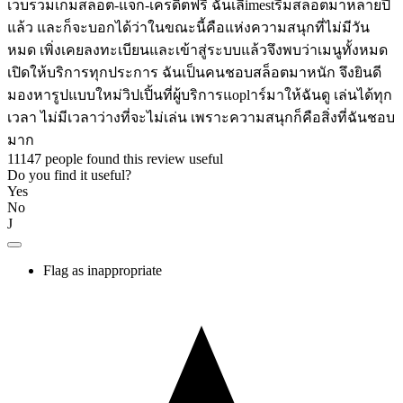
เว็บรวมเกมสล็อต-แจก-เครดิตฟรี ฉันเลื่imestรีมสล็อตมาหลายปี
แล้ว และก็จะบอกได้ว่าในขณะนี้คือแห่งความสนุกที่ไม่มีวัน
หมด เพิ่งเคยลงทะเบียนและเข้าสู่ระบบแล้วจึงพบว่าเมนูทั้งหมด
เปิดให้บริการทุกประการ ฉันเป็นคนชอบสล็อตมาหนัก จึงยินดี
มองหารูปแบบใหม่วิปเปิ้นที่ผู้บริการแoplาร์มาให้ฉันดู เล่นได้ทุก
เวลา ไม่มีเวลาว่างที่จะไม่เล่น เพราะความสนุกก็คือสิ่งที่ฉันชอบ
มาก
11147 people found this review useful
Do you find it useful?
Yes
No
J
Flag as inappropriate