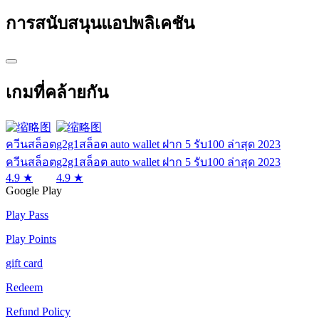
การสนับสนุนแอปพลิเคชัน
เกมที่คล้ายกัน
ควีนสล็อต
g2g1สล็อต auto wallet ฝาก 5 รับ100 ล่าสุด 2023
ควีนสล็อต
g2g1สล็อต auto wallet ฝาก 5 รับ100 ล่าสุด 2023
4.9 ★
4.9 ★
Google Play
Play Pass
Play Points
gift card
Redeem
Refund Policy