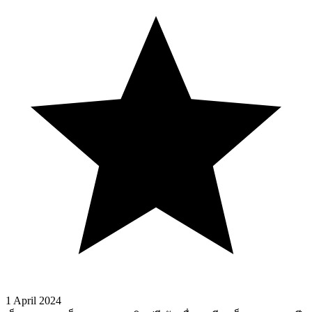
1 April 2024