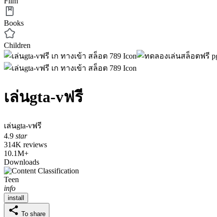
Film
Books
Children
เล่นgta-vฟรี
เล่นgta-vฟรี
4.9
star
314K reviews
10.1M+
Downloads
Teen
info
install
To share