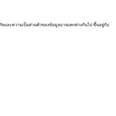
ยและความเป็นส่วนตัวของข้อมูลอาจแตกต่างกันไป ขึ้นอยู่กับ