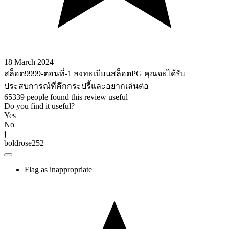
18 March 2024
สล็อต9999-ตอนที่-1 ลงทะเบียนสล็อตPG คุณจะได้รับ
ประสบการณ์ที่คึกกระปรี้และอยากเล่นต่อ
65339 people found this review useful
Do you find it useful?
Yes
No
j
boldrose252
Flag as inappropriate