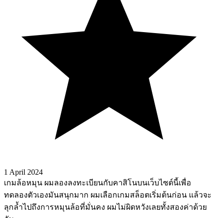
1 April 2024
เกมล้อหมุน ผมลองลงทะเบียนกับคาสิโนบนเว็บไซต์นี้เพื่อ
ทดลองตัวเองมันสนุกมาก ผมเลือกเกมสล็อตเริ่มต้นก่อน แล้วจะ
ลุกล้ำไปถึงการหมุนล้อที่มั่นคง ผมไม่ผิดหวังเลยทั้งสองค่าด้วย