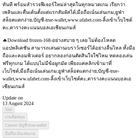
ทันที พร้อมสำรวจฟีเจอร์ใหม่ล่าสุดในทุกหมวดเกม เรียกว่า
เพลินและตื่นเต้นตั้งแต่แรกสัมผัสได้,มือถือเน้นเล่นเกม,ยูฟ่า
สล็อตแตกง่าย,บัญชี-true-wallet,www.ufabet.com-ลิ้งเข้าเว็บไซต์
คะ,ตารางคะแนนบอลเอเชียนเกมส์
🔥Download frozen-168-อย่างสบาย ๆ เลย ไม่ต้องโหลด
แอปพลิเคชัน สามารถเล่นผ่านเบราว์เซอร์ได้อย่างลื่นไหล ทั้งมือ
ถือและคอมพิวเตอร์ อยากลองก่อนตัดสินใจใช่ไหม ทดลองเล่น
ฟรีทุกเกม ได้แบบไม่มีข้อผูกมัด เพียงแค่คลิกเข้ามาที่
เว็บไซต์,มือถือเน้นเล่นเกม,ยูฟ่าสล็อตแตกง่าย,บัญชี-true-
wallet,www.ufabet.com-ลิ้งเข้าเว็บไซต์คะ,ตารางคะแนนบอลเอ
เชียนเกมส์
Update on
13 August 2024
Slot
เกมล้อหมุน
Casino บัญชี-true-wallet
มือถือเน้นเล่นเกม