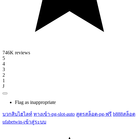
746K reviews
5
4
3
2
1
J
Flag as inappropriate
บวกสิบไฮไลท์
ทางเข้า-pg-slot-auto
สูตรสล็อต-pg-ฟรี
b888สล็อต
ufabetwin-เข้าสู่ระบบ