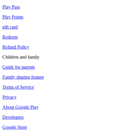
Play Pass
Play Points
gift card
Redeem
Refund Policy
Children and family
Guide for parents
Family sharing feature
Terms of Service
Privacy
About Google Play
Developers
Google Store