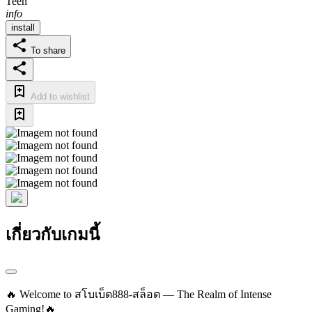
Teen
info
install
To share
Add to wishlist
เกี่ยวกับเกมนี้
🔥 Welcome to สโบเบ็ต888-สล็อต — The Realm of Intense
Gaming!🔥