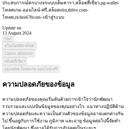
ประสบการณ์ครบวงจรแบบเต็มคารา,สล็อตสีเขียว,pg-wallet-
โหลดเกม-ออนไลน์-ฟรี,สล็อตxlot,thlive.com-
โหลด,riches678com--เข้าสู่ระบบ
Update on
13 August 2024
Slot
สโบเบ็ต888-สล็อต
Casino สล็อตxlot
สล็อตสีเขียว
pg-wallet-โหลดเกม-ออนไลน์-ฟรี
ความปลอดภัยของข้อมูล
ความปลอดภัยของคุณเริ่มต้นด้วยการเข้าใจว่านักพัฒนา
รวบรวมและแบ่งปันข้อมูลของคุณอย่างไร.
แนวทางปฏิบัติด้าน
ความปลอดภัยและความเป็นส่วนตัวของข้อมูลอาจแตกต่างกัน
ไป ขึ้นอยู่กับการใช้งาน ภูมิภาค และอายุ
ข้อมูลต่อไปนี้จัดทำ
โดยนักพัฒนา ซึ่งอาจได้รับการอัปเดตเป็นระยะๆ