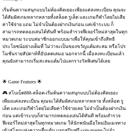
เริ่มต้นความสนุกแบบไม่ต้องคิดเยอะเพียงแค่ลงทะเบียน คุณจะ
ได้สัมผัสเกมหลากหลายทั้งสล็อต รูเล็ต และเกมกีฬาโดยไม่เสีย
ค่าใช้จ่าย แถม ไม่จำเป็นต้องฝากเงินก่อน แค่เข้าระบบ ก็
สามารถทดลองเล่นได้ทันที พร้อมสำรวจฟีเจอร์ใหม่ล่าสุดในทุก
หมวดเกม ระบบสมาชิกออกแบบมาเพื่อให้คุณเข้าถึงสิทธิ
ประโยชน์อย่างเต็มที่ ไม่ว่าจะเป็นของขวัญแต้มสะสม หรือโปร
โมชั่นรายสัปดาห์ที่อัปเดตเสมอ นอกจากนี้ เมื่อลงทะเบียนแล้ว
คุณยังสามารถเริ่มสะสมแต้มไปแลกรางวัลพิเศษได้เลย
🌟 Game Features 🌟
🎮 สโบเบ็ต888-สล็อต-เริ่มต้นความสนุกแบบไม่ต้องคิดเยอะ
เพียงแค่ลงทะเบียน คุณจะได้สัมผัสเกมหลากหลาย ทั้งสล็อต รู
เล็ต และเกมกีฬาโดยไม่เสียค่าใช้จ่ายเลย ไม่จำเป็นต้องฝากเงิน
ก่อน แค่เข้าระบบก็สามารถทดลองเล่นได้ทันที พร้อมสำรวจ
ฟีเจอร์ใหม่ล่าสุดในทุกหมวดเกม ให้นักพนันมือใหม่อิมเมจทาง
เข้าสู่โลกแห่งความตื่นเต้น,แจกสปินฟรี-coin-master-ไม่จํา