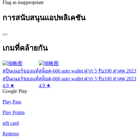
Flag as inappropriate
การสนับสนุนแอปพลิเคชัน
เกมที่คล้ายกัน
สปินเนอร์ของแท้
สล็อต-666 auto wallet ฝาก 5 รับ100 ล่าสุด 2023
สปินเนอร์ของแท้
สล็อต-666 auto wallet ฝาก 5 รับ100 ล่าสุด 2023
4.9 ★
4.9 ★
Google Play
Play Pass
Play Points
gift card
Redeem