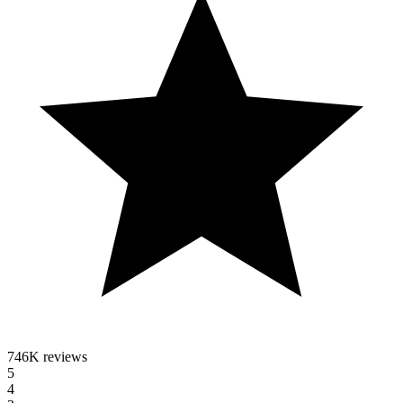
746K reviews
5
4