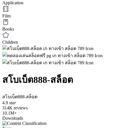
Application
Film
Books
Children
สโบเบ็ต888-สล็อต
สโบเบ็ต888-สล็อต
4.9
star
314K reviews
10.1M+
Downloads