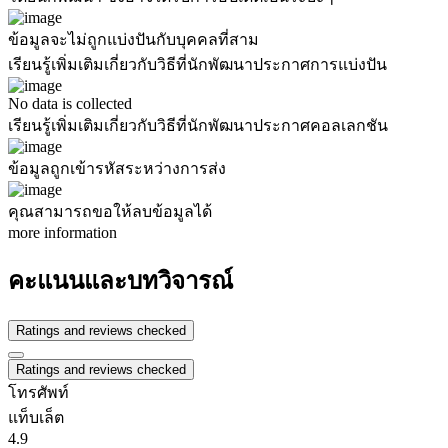
ข้อมูลจะไม่ถูกแบ่งปันกับบุคคลที่สาม
เรียนรู้เพิ่มเติมเกี่ยวกับวิธีที่นักพัฒนาประกาศการแบ่งปัน
No data is collected
เรียนรู้เพิ่มเติมเกี่ยวกับวิธีที่นักพัฒนาประกาศคอลเลกชัน
ข้อมูลถูกเข้ารหัสระหว่างการส่ง
คุณสามารถขอให้ลบข้อมูลได้
more information
คะแนนและบทวิจารณ์
Ratings and reviews checked
Ratings and reviews checked
โทรศัพท์
แท็บเล็ต
4.9