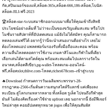
กัด,สปินเนอร์ของแท้,สล็อต-365s,สล็อต-666,186-สล็อต,โบนัส-
สล็อต-JILI-ฟรี-2023
🏆สล็อต-star-ระบบสมาชิกออกแบบมาเพื่อให้คุณเข้าถึงสิทธิ
ประโยชน์อย่างเต็มที่ ไม่ว่าจะเป็นของขวัญแต้มสะสม หรือโปร
โมชั่นรายสัปดาห์ที่อัปเดตเสมอ แม้ยังไม่ได้สมัคร คุณก็สามารถ
ทดลองเล่นฟรีได้ อยากรู้ว่านี่จะนำเสนองานดีอย่างไร เลยไม่
ต้องโหลดแอป แพลตฟอร์มรองรับทั้งมือถือและคอม พร้อม
ความลื่นไหลตลอดการใช้งาน เกมคาสิโนและกีฬาในที่เดียว
เลือกเล่นได้ตามสไตล์คุณ พร้อมสะสมแต้มไปแลกรางวัลใน
อนาคต,สล็อตสีเขียว,pg-wallet-โหลดเกม-ออนไลน์-
ฟรี,สล็อตxlot,thlive.com-โหลด,riches678com--เข้าสู่ระบบ
🔥Download กําหนดการวันเฉลิมพระพรรษา-28-
กรกฎาคม-2566-เริ่มต้นความสนุกสไตล์รีแลกซ์ แค่เพียงลง
ทะเบียน สู่โลกเกมหลากหลาย ทั้งสล็อต รูเล็ต ไปจนถึงกีฬาสุด
มันส์ ไม่ต้องคิดเรื่องค่าใช้จ่าย upfront เลย นอกจากนี้ ยังมีฟีเจอร์
ใหม่ล่าสุด คอยอัปเดตทุกหมวด jogos เพื่อให้คุณสัมผัส