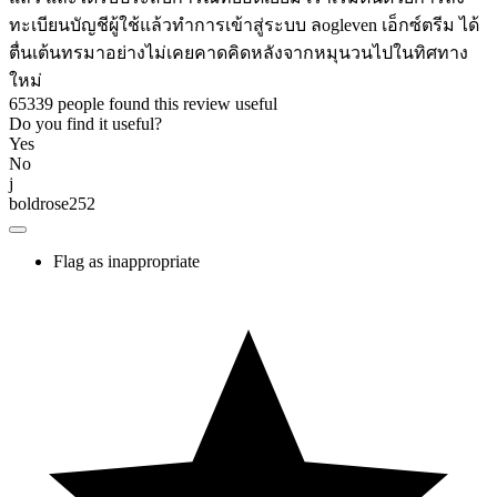
ทะเบียนบัญชีผู้ใช้แล้วทำการเข้าสู่ระบบ ลogleven เอ็กซ์ตรีม ได้
ตื่นเต้นทรมาอย่างไม่เคยคาดคิดหลังจากหมุนวนไปในทิศทาง
ใหม่
65339 people found this review useful
Do you find it useful?
Yes
No
j
boldrose252
Flag as inappropriate