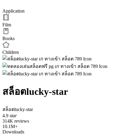
Application
Film
Books
Children
สล็อตlucky-star
สล็อตlucky-star
4.9
star
314K reviews
10.1M+
Downloads