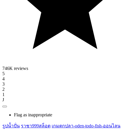
746K reviews
5
4
3
2
1
J
Flag as inappropriate
รูปนํ้าปั่น
ราชา999สล็อต
เกมตกปลา-oden-todo-fish-ออนไลน