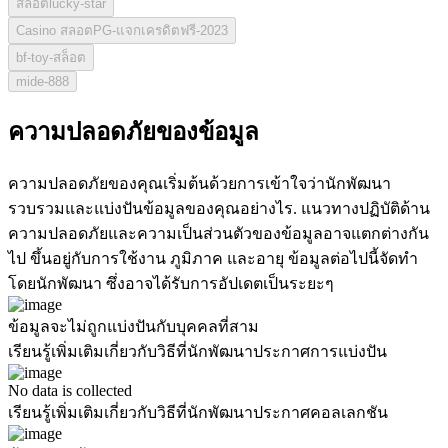
สล็อตlucky-star
Casino สลอตPG-แจกเครดิตฟรี-2023
bf-toy-สล็อต
mide-888
ความปลอดภัยของข้อมูล
ความปลอดภัยของคุณเริ่มต้นด้วยการเข้าใจว่านักพัฒนา
รวบรวมและแบ่งปันข้อมูลของคุณอย่างไร.
แนวทางปฏิบัติด้าน
ความปลอดภัยและความเป็นส่วนตัวของข้อมูลอาจแตกต่างกัน
ไป ขึ้นอยู่กับการใช้งาน ภูมิภาค และอายุ
ข้อมูลต่อไปนี้จัดทำ
โดยนักพัฒนา ซึ่งอาจได้รับการอัปเดตเป็นระยะๆ
ข้อมูลจะไม่ถูกแบ่งปันกับบุคคลที่สาม
เรียนรู้เพิ่มเติมเกี่ยวกับวิธีที่นักพัฒนาประกาศการแบ่งปัน
No data is collected
เรียนรู้เพิ่มเติมเกี่ยวกับวิธีที่นักพัฒนาประกาศคอลเลกชัน