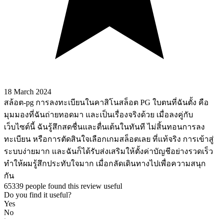
18 March 2024
สล้อต-pg การลงทะเบียนในคาสิโนสล็อต PG ใบตนที่ฉันตั้ง คือ
มุมมองที่ฉันถ่ายทอดมา และเป็นเรื่องจริงด้วย เมื่อลงคู่กับ
เว็บไซต์นี้ ฉันรู้สึกสดชื่นและตื่นเต้นในทันที ไม่สิ้นทอนการลง
ทะเบียน หรือการตัดสินใจเลือกเกมสล็อตเลย ที่แท้จริง การเข้าสู่
ระบบง่ายมาก และฉันก็ได้รับส่งเสริมให้ตั้งค่าบัญชีอย่างรวดเร็ว
ทำให้ผมรู้สึกประทับใจมาก เมื่อกลัดเดินทางไปเพื่อความสนุก
กัน
65339 people found this review useful
Do you find it useful?
Yes
No