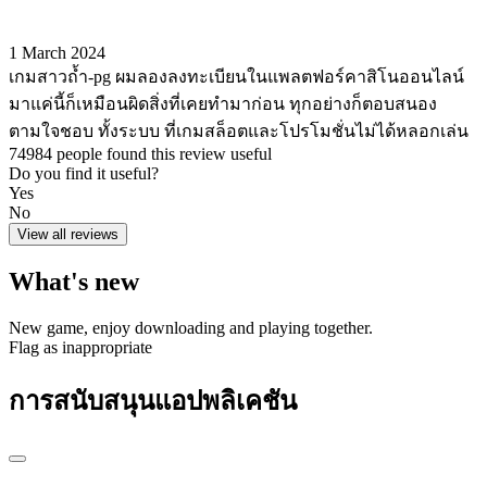
1 March 2024
เกมสาวถ้ำ-pg ผมลองลงทะเบียนในแพลตฟอร์คาสิโนออนไลน์
มาแค่นี้ก็เหมือนผิดสิ่งที่เคยทำมาก่อน ทุกอย่างก็ตอบสนอง
ตามใจชอบ ทั้งระบบ ที่เกมสล็อตและโปรโมชั่นไม่ได้หลอกเล่น
74984 people found this review useful
Do you find it useful?
Yes
No
View all reviews
What's new
New game, enjoy downloading and playing together.
Flag as inappropriate
การสนับสนุนแอปพลิเคชัน