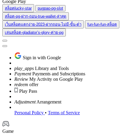
Google Play
สล็อตlucky-star
pugpao-pg-slot
สล็อต-pg-ฝาก-ถอน-true-wallet-ล่าสุด
เว็บสล็อตแตกง่าย-2023-ฝากถอน-ไม่มี-ขั้น-ต่ํา
fun-fun-fun-สล็อต
เล่นสล็อต-gladiator’s-glory-ค่าย-pg
Sign in with Google
play_apps
Library and Tools
Payment
Payments and Subscriptions
Review
My Activity on Google Play
redeem
offer
Play Pass
Adjustment
Arrangement
Personal Policy
•
Terms of Service
Game