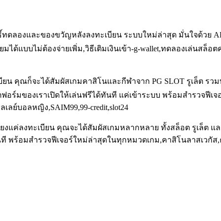
ิ์ทดลองและของขวัญหลังลงทะเบียน ระบบใหม่ล่าสุด มั่นใจด้วย API ลิ
ี่ยมได้แบบไม่ต้องจ่ายเพิ่ม,วิธีเติมเงินเข้า-g-wallet,ทดลองเล่นสล
ยน คุณก็จะได้สัมผัสเกมคาสิโนและกีฬาจาก PG SLOT รูเล็ต รวมทั
์มของเราเปิดให้เล่นฟรีได้ทันที แค่เข้าระบบ พร้อมสำรวจฟีเจอร์ใ
ลย์บอลหญิง,SAIM99,99-credit,slot24
ียงแค่ลงทะเบียน คุณจะได้สัมผัสเกมหลากหลาย ทั้งสล็อต รูเล็ต แล
ันที พร้อมสำรวจฟีเจอร์ใหม่ล่าสุดในทุกหมวดเกม,คาสิโนลาสเวกัส