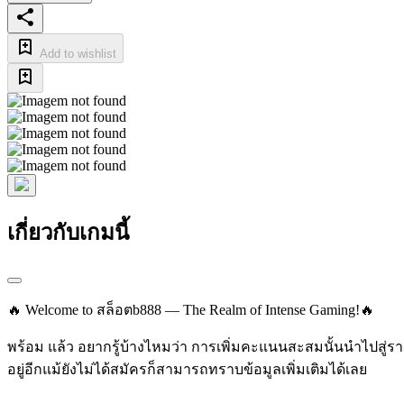
Add to wishlist
เกี่ยวกับเกมนี้
🔥 Welcome to สล็อตb888 — The Realm of Intense Gaming!🔥
พร้อม แล้ว อยากรู้บ้างไหมว่า การเพิ่มคะแนนสะสมนั้นนำไปสู่ราง
อยู่อีกแม้ยังไม่ได้สมัครก็สามารถทราบข้อมูลเพิ่มเติมได้เลย