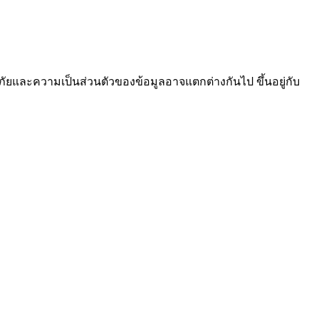
ยและความเป็นส่วนตัวของข้อมูลอาจแตกต่างกันไป ขึ้นอยู่กับ