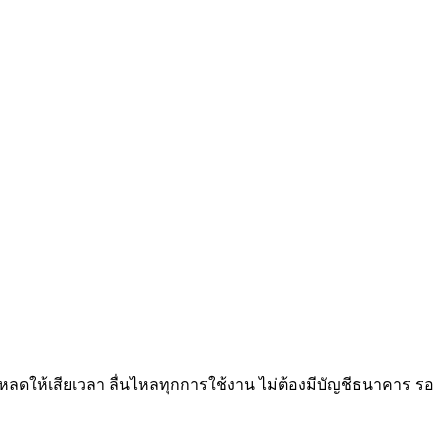
์โหลดให้เสียเวลา ลื่นไหลทุกการใช้งาน ไม่ต้องมีบัญชีธนาคาร รอ