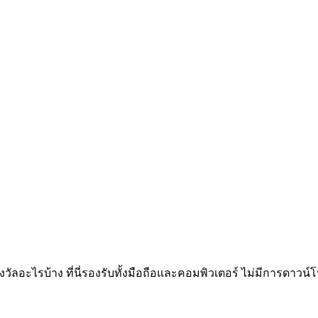
วัลอะไรบ้าง ที่นี่รองรับทั้งมือถือและคอมพิวเตอร์ ไม่มีการดาวน