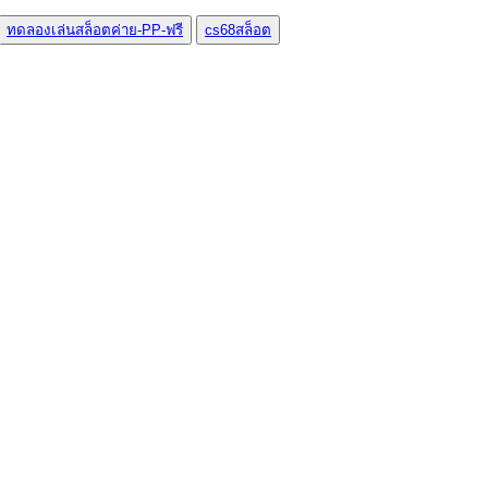
ทดลองเล่นสล็อตค่าย-PP-ฟรี
cs68สล็อต