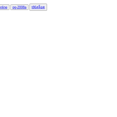
nline
pg-2008a
t86สล็อต