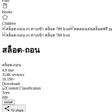
Film
Books
Children
สล็อต-ถอน
สล็อต-ถอน
4.9
star
314K reviews
10.1M+
Downloads
Teen
info
install
To share