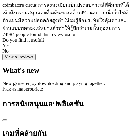
coimbatore-circus การลงทะเบียนเป็นประสบการณ์ที่ดีมากที่ได้
เข้าถึงความสนุกและตื่นเต้นของสล็อตPG นอกจากนี้ เว็บไซต์
ด้านบนมีความปลอดภัยสูงทำให้ผมรู้สึกประทับใจคุ้มค่าและ
ผ่านแบบทดลองเล่นมาแล้วทำให้รู้สึกว่าเกมนั้นตุอสมการ
74984 people found this review useful
Do you find it useful?
Yes
No
View all reviews
What's new
New game, enjoy downloading and playing together.
Flag as inappropriate
การสนับสนุนแอปพลิเคชัน
เกมที่คล้ายกัน