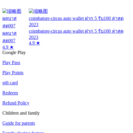
ผลบาส
coimbatore-circus auto wallet ฝาก 5 รับ100 ล่าสุด
2023
สด007
coimbatore-circus auto wallet ฝาก 5 รับ100 ล่าสุด
ผลบาส
2023
สด007
4.9 ★
4.9 ★
Google Play
Play Pass
Play Points
gift card
Redeem
Refund Policy
Children and family
Guide for parents