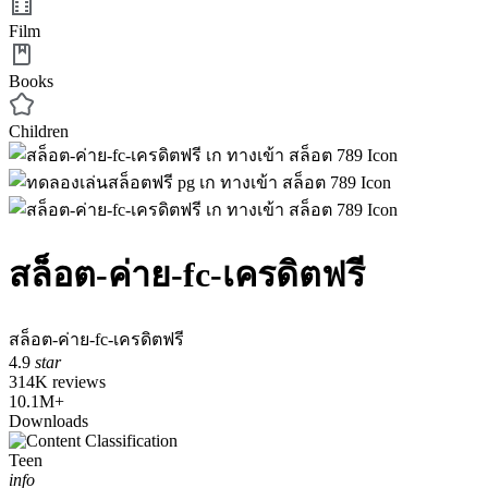
Film
Books
Children
สล็อต-ค่าย-fc-เครดิตฟรี
สล็อต-ค่าย-fc-เครดิตฟรี
4.9
star
314K reviews
10.1M+
Downloads
Teen
info