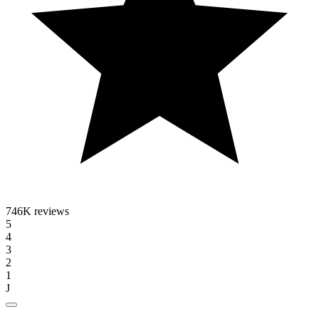
746K reviews
5
4
3
2
1
J