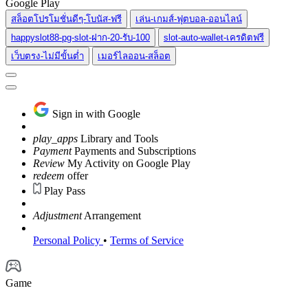
Google Play
สล็อตโปรโมชั่นดีๆ-โบนัส-ฟรี
เล่น-เกมส์-ฟุตบอล-ออนไลน์
happyslot88-pg-slot-ฝาก-20-รับ-100
slot-auto-wallet-เครดิตฟรี
เว็บตรง-ไม่มีขั้นต่ำ
เมอร์ไลออน-สล็อต
Sign in with Google
play_apps
Library and Tools
Payment
Payments and Subscriptions
Review
My Activity on Google Play
redeem
offer
Play Pass
Adjustment
Arrangement
Personal Policy
•
Terms of Service
Game