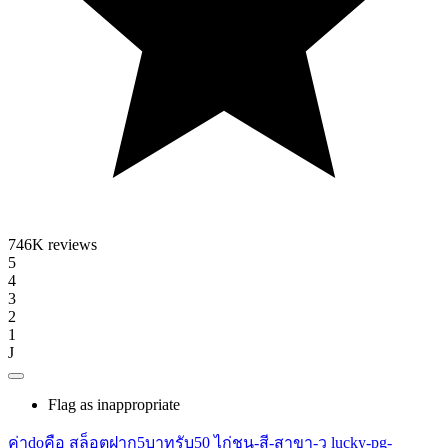
746K reviews
5
4
3
2
1
J
Flag as inappropriate
ค่าdoคือ
สล็อตฝาก5บาทรับ50
ไก่ชน-สี-สาขา-ว
lucky-pg-