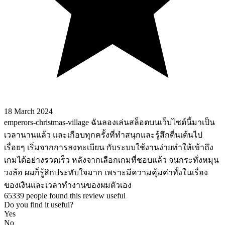
18 March 2024
emperors-christmas-village ฉันลองเล่นสล็อตบนเว็บไซต์นี้มาเป็น
เวลานานแล้ว และเกือบทุกครั้งที่ทำสนุกและรู้สึกตื่นเต้นไป
เรื่อยๆ เริ่มจากการลงทะเบียน กับระบบใช้งานง่ายทำให้เข้าถึง
เกมได้อย่างรวดเร็ว หลังจากเลือกเกมที่ชอบแล้ว จนกระทั่งหมุน
วงล้อ ผมก็รู้สึกประทับใจมาก เพราะมีความคุ้มค่าทั้งในเรื่อง
ของเงินและเวลาทำงานของผมตัวเอง
65339 people found this review useful
Do you find it useful?
Yes
No