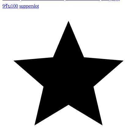
9รับ100
supperslot