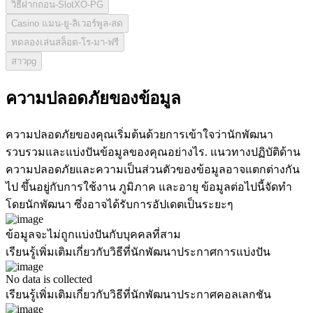
วิธีฝากถอน-SlotXO-PG
Casino แมน-ยู-ลิเวอร์พูล-สด
ทดลองเล่นสล็อต-โร-มา-ฟรี
สาวpg
ความปลอดภัยของข้อมูล
ความปลอดภัยของคุณเริ่มต้นด้วยการเข้าใจว่านักพัฒนา
รวบรวมและแบ่งปันข้อมูลของคุณอย่างไร.
แนวทางปฏิบัติด้าน
ความปลอดภัยและความเป็นส่วนตัวของข้อมูลอาจแตกต่างกัน
ไป ขึ้นอยู่กับการใช้งาน ภูมิภาค และอายุ
ข้อมูลต่อไปนี้จัดทำ
โดยนักพัฒนา ซึ่งอาจได้รับการอัปเดตเป็นระยะๆ
ข้อมูลจะไม่ถูกแบ่งปันกับบุคคลที่สาม
เรียนรู้เพิ่มเติมเกี่ยวกับวิธีที่นักพัฒนาประกาศการแบ่งปัน
No data is collected
เรียนรู้เพิ่มเติมเกี่ยวกับวิธีที่นักพัฒนาประกาศคอลเลกชัน