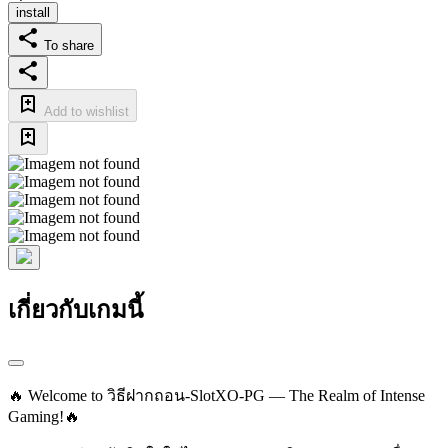
install
To share
Add to wishlist
เกี่ยวกับเกมนี้
🔥 Welcome to วิธีฝากถอน-SlotXO-PG — The Realm of Intense
Gaming!🔥