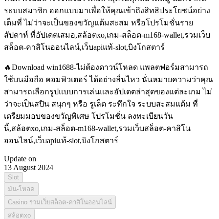
ระบบสมาชิก ออกแบบมาเพื่อให้คุณเข้าถึงสิทธิประโยชน์อย่าง
เต็มที่ ไม่ว่าจะเป็นของขวัญแต้มสะสม หรือโปรโมชั่นราย
สัปดาห์ ที่อัปเดตเสมอ,สล้อตxo,เกม-สล็อต-m168-wallet,รวมเว็บ
สล็อต-คาสิโนออนไลน์,เว็บapiแท้-slot,บิงโกสตาร์
🔥Download win1688-ไม่ต้องดาวน์โหลด แพลตฟอร์มสามารถ
ใช้บนมือถือ คอมพิวเตอร์ ได้อย่างลื่นไหว นั่นหมายความว่าคุณ
สามารถเลือกรูปแบบการเล่นและอัปเดตล่าสุดของแต่ละเกม ไม่
ว่าจะเป็นสปิน สนุกๆ หรือ รูเล็ต ระทึกใจ ระบบสะสมแต้ม ที่
เตรียมมอบของขวัญพิเศษ โปรโมชั่น ลงทะเบียนวัน
นี้,สล้อตxo,เกม-สล็อต-m168-wallet,รวมเว็บสล็อต-คาสิโน
ออนไลน์,เว็บapiแท้-slot,บิงโกสตาร์
Update on
13 August 2024
Slot
มัน-โหลด
Casino รวมเว็บสล็อต-คาสิโนออนไลน์
สล้อตxo