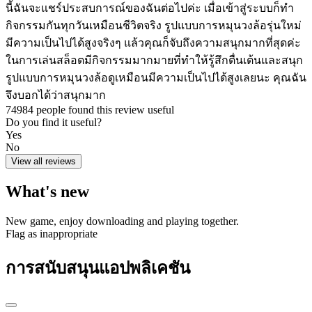
นี้ฉันจะแชร์ประสบการณ์ของฉันต่อไปค่ะ เมื่อเข้าสู่ระบบก็ทำ
กิจกรรมกันทุกวันเหมือนชีวิตจริง รูปแบบการหมุนวงล้อรุ่นใหม่
มีความเป็นไปได้สูงจริงๆ แล้วคุณก็จับถึงความสนุกมากที่สุดค่ะ
ในการเล่นสล็อตมีกิจกรรมมากมายที่ทำให้รู้สึกตื่นเต้นและสนุก
รูปแบบการหมุนวงล้อดูเหมือนมีความเป็นไปได้สูงเลยนะ คุณฉัน
จึงบอกได้ว่าสนุกมาก
74984 people found this review useful
Do you find it useful?
Yes
No
View all reviews
What's new
New game, enjoy downloading and playing together.
Flag as inappropriate
การสนับสนุนแอปพลิเคชัน