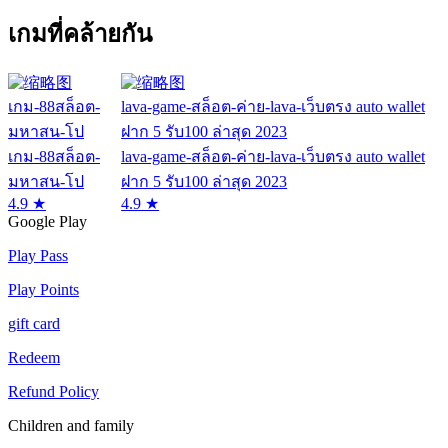
เกมที่คล้ายกัน
เกม-88สล็อต-
lava-game-สล็อต-ค่าย-lava-เว็บตรง auto wallet
มหาสน-โป
ฝาก 5 รับ100 ล่าสุด 2023
เกม-88สล็อต-
lava-game-สล็อต-ค่าย-lava-เว็บตรง auto wallet
มหาสน-โป
ฝาก 5 รับ100 ล่าสุด 2023
4.9 ★
4.9 ★
Google Play
Play Pass
Play Points
gift card
Redeem
Refund Policy
Children and family