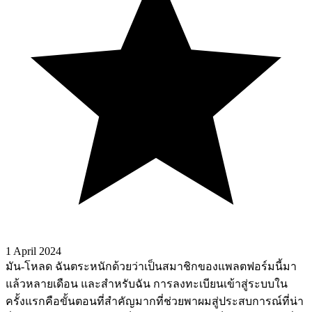
1 April 2024
มัน-โหลด ฉันตระหนักด้วยว่าเป็นสมาชิกของแพลตฟอร์มนี้มา
แล้วหลายเดือน และสำหรับฉัน การลงทะเบียนเข้าสู่ระบบใน
ครั้งแรกคือขั้นตอนที่สำคัญมากที่ช่วยพาผมสู่ประสบการณ์ที่น่า