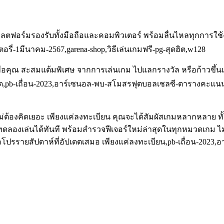
แพลตฟอร์มรองรับทั้งมือถือและคอมพิวเตอร์ พร้อมลื่นไหลทุกการใช
ี่-1มีนาคม-2567,garena-shop,วิธีเล่นเกมฟรี-pg-สุดฮิต,w128
่อคุณ สะสมแต้มพิเศษ จากการเล่นเกม ไปแลกรางวัล หรือก้าวขึ้นเป็
ุด,pb-เถื่อน-2023,อาร์เซนอล-พบ-สโมสรฟุตบอลเชลซี-ตารางคะแนน
้องคิดเยอะ เพียงแค่ลงทะเบียน คุณจะได้สัมผัสเกมหลากหลาย ทั้งส
รถทดลองเล่นได้ทันที พร้อมสำรวจฟีเจอร์ใหม่ล่าสุดในทุกหมวดเก
รือโปรรายสัปดาห์ที่อัปเดตเสมอ เพียงแค่ลงทะเบียน,pb-เถื่อน-2