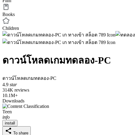
Film
Books
Children
ดาวน์โหลดเกมทดลอง-PC
ดาวน์โหลดเกมทดลอง-PC
4.9
star
314K reviews
10.1M+
Downloads
Teen
info
install
To share