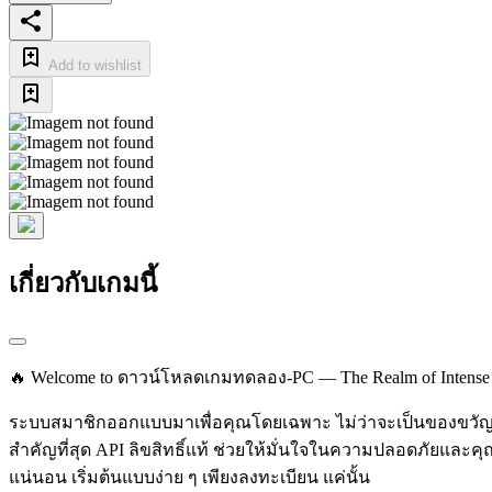
Add to wishlist
เกี่ยวกับเกมนี้
🔥 Welcome to ดาวน์โหลดเกมทดลอง-PC — The Realm of Intense
ระบบสมาชิกออกแบบมาเพื่อคุณโดยเฉพาะ ไม่ว่าจะเป็นของขวัญพิเ
สำคัญที่สุด API ลิขสิทธิ์แท้ ช่วยให้มั่นใจในความปลอดภัยและค
แน่นอน เริ่มต้นแบบง่าย ๆ เพียงลงทะเบียน แค่นั้น