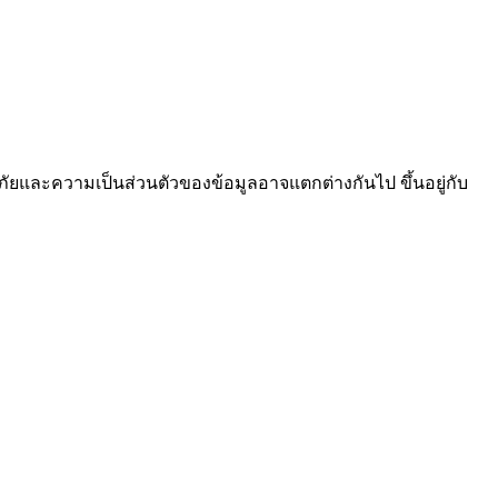
ยและความเป็นส่วนตัวของข้อมูลอาจแตกต่างกันไป ขึ้นอยู่กับ