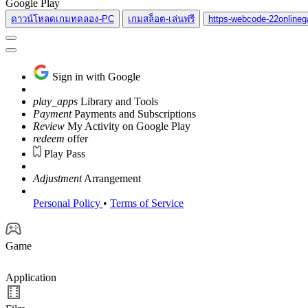
Google Play
ดาวน์โหลดเกมทดลอง-PC
เกมสล็อต-เล่นฟรี
https-webcode-22online
Sign in with Google
play_apps
Library and Tools
Payment
Payments and Subscriptions
Review
My Activity on Google Play
redeem
offer
Play Pass
Adjustment
Arrangement
Personal Policy
•
Terms of Service
Game
Application