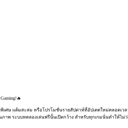
 Gaming!🔥
ศษ แต้มสะสม หรือโปรโมชั่นรายสัปดาห์ที่อัปเดตใหม่ตลอดเวลา ไ
ุณภาพ ระบบทดลองเล่นฟรีนั้นเปิดกว้าง สำหรับทุกเกมนั่นทำให้ไม่