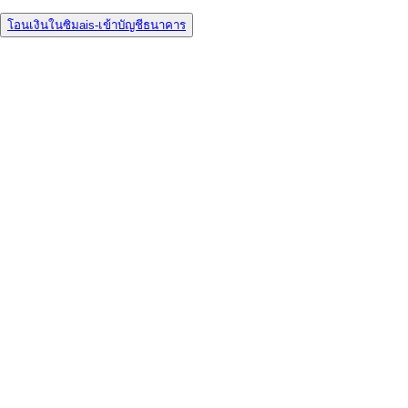
โอนเงินในซิมais-เข้าบัญชีธนาคาร