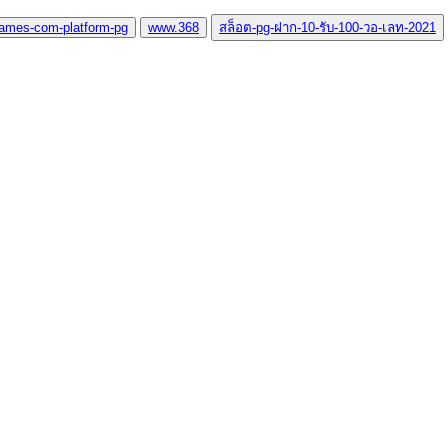
games-com-platform-pg
www.368
สล็อต-pg-ฝาก-10-รับ-100-วอ-เลท-2021